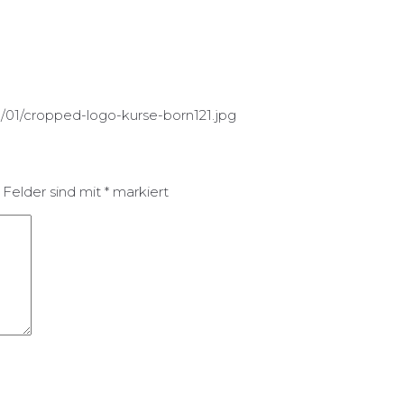
1/01/cropped-logo-kurse-born121.jpg
 Felder sind mit
*
markiert